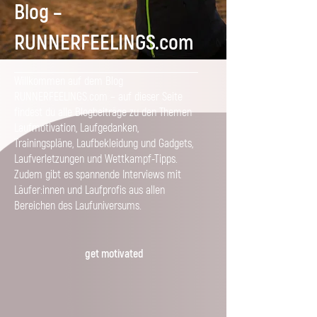
Blog –
RUNNERFEELINGS.com
Willkommen auf dem Blog
RUNNERFEELINGS.com – auf dieser Seite
findest du alle Blogbeiträge zu den Themen
Laufmotivation, Laufgedanken,
Trainingspläne, Laufbekleidung und Gadgets,
Laufverletzungen und Wettkampf-Tipps.
Zudem gibt es spannende Interviews mit
Läufer:innen und Laufprofis aus allen
Bereichen des Laufuniversums.
get motivated