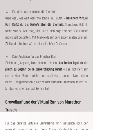
Du läufst als erste über die Ziellinie
Ganz egal, wie weit oder wie schnell du läufst – 
bei einem Virtual 
Run läufst du als Erste/r über die Ziellinie.
 Grandioses Gefühl, 
nicht wahr? Wer mag, der kann sich sogar seinen Zielleinlauf 
individuell gestalten: Mit Malkreide auf dem Boden malen oder ein 
Zielband schnüren wären hierbei schöne Optionen.
Kein Anstehen für das Finisher Bier
Zieleinlauf, Applaus, kurz atmen, trinken. 
Am besten legst du dir 
gleich zu Beginn deine Zielverpflegung bereit 
– das motiviert auf 
den letzten Metern nicht nur zusätzlich, sondern kann deine 
leeren Energiereserven gleich wieder auffüllen. Anstehen musst du 
für das Finisher Bier auf keinen Fall!
Crowdlauf und der Virtual Run von Marathon 
Travels
Für das perfekte virtuelle Lauferlebnis fehlt natürlich noch der 
passende Veranstalter. An dieser Stelle möchte ich euch gerne 