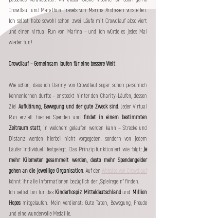
Crowdlauf und Marathon Travels von Marina Andresen vorstellen. 
Ich selbst habe sowohl schon zwei Läufe mit Crowdlauf absolviert 
und einen virtual Run von Marina – und ich würde es jedes Mal 
wieder tun!
Crowdlauf – Gemeinsam laufen für eine bessere Welt
Wie schön, dass ich Danny von Crowdlauf sogar schon persönlich 
kennenlernen durfte – er steckt hinter den Charity-Läufen, dessen 
Ziel 
Aufklärung, Bewegung und der gute Zweck sind. 
Jeder Virtual 
Run erzielt hierbei Spenden und
 findet in einem bestimmten 
Zeitraum statt
, in welchem gelaufen werden kann – Strecke und 
Distanz werden hierbei nicht vorgegeben, sondern von jedem 
Läufer individuell festgelegt. Das Prinzip funktioniert wie folgt: 
Je 
mehr Kilometer gesammelt werden, desto mehr Spendengelder 
gehen an die jeweilige Organisation.
 Auf der 
Website von Crowdlauf
könnt ihr alle Informationen bezüglich der „Spielregeln“ finden.
Ich selbst bin für das 
Kinderhospiz Mitteldeutschland
 und 
Million 
Hopes
 mitgelaufen. Mein Verdienst: Gute Taten, Bewegung, Freude 
und eine wundervolle Medaille.