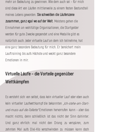
mehr an Bedeutung zu gewinnen. Wie dem auch sei – für mich 
sind diese Art von Läufen mittlerweile zu einem festen Bestandteil 
meines Lebens geworden. 
Sie schweißen die Läuferszene 
zusammen, ganz egal wo auf der Welt
. Meistens gehen die 
Einnahmen an wohltätige Organisationen, die Startgelder 
werden für gute Zwecke gespendet und eine Medaille gibt es 
natürlich auch. Jeder virtuelle Lauf an dem ich teilnehme, hat 
eine ganz besondere Bedeutung für mich. Er bereichert mein 
Lauftraining bis aufs Höchste und weckt ganz besondere 
Emotionen in mir. 
Virtuelle Läufe – die Vorteile gegenüber 
Wettkämpfen
Es versteht sich von selbst, dass kein virtueller Lauf oder eben auch 
kein virtueller Laufwettkampf die bekannten 
„Ich-stehe-am-Start-
und-muss-auf-die-Toillette“ 
Emotionen hervorrufen kann – aber das 
macht nichts, denn schließlich ist das nicht der Sinn dahinter. 
Und ganz ehrlich: mal nicht den Drang zu verspüren, zum 
zehnten Mal aufs Dixi-Klo verschwinden zu müssen kann doch 