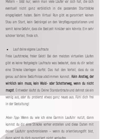
Metern – blöd nur, wenn man viele Läufer vor sich hat, die sich 
eventuell nicht ganz vorbildlich in die passenden Startblöcke 
eingegliedert haben. Beim Virtual Run gibt es garantiert keinen 
Stau am Start, kein Gedrängel an den Verpflegungsstationen und 
somit keine Gefahr, dass die Bestzeit hinüber sein könnte. Ein sehr 
schöner Vorteil, finde ich.
Lauf deine eigene Laufroute
Freie Laufstrecke, freier Geist! Bei den meisten virtuellen Läufen 
gibt es keine festgelegte Laufroute was bedeutet, dass du dir selbst 
eine Strecke überlegen darfst. Das hat den Vorteil, dass du sie 
genau auf deine Bedürfnisse abstimmen kannst:.
 Kein Anstieg, der 
wirklich sein muss, kein Wald- oder Schotterweg, wenn du nicht 
magst
. Entweder läufst du Deine Standardroute und dehnst sie ein 
wenig aus, oder du probierst etwas ganz neues aus. Fühl dich frei 
in der Gestaltung!
Mein Tipp: 
Wenn du wie ich eine Garmin Laufuhr nutzt, dann 
kannst du dir eine Strecke vorher erstellen und diese Daten mit 
deiner Laufuhr synchronisieren – wenn du orientierungsfit bist, 
dann wirst du dich garantiert nicht verlaufen.