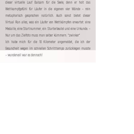
dieser virtuelle Lauf Balsam für die Seele, denn er holt das 
Wettkampfgefühl für Läufer in die eigenen vier Wände – rein 
metaphorisch gesprochen natürlich. Auch sonst bietet dieser 
Virtual Run alles, was ein Läufer von Wettkämpfen erwartet: eine 
Medaille, eine Startnummer, ein Starterbeutel und eine Urkunde. – 
Nur um das Zielfoto muss man selber kümmern. *zwinker*
Ich habe mich für die 10 Kilometer angemeldet, die ich der 
Gesundheit wegen im schnellen Schritttempo zurücklegen musste 
– wundervoll war es dennoch!