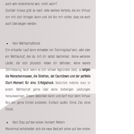
auch sehr erleichternd sein, nicht wahr?
Darüber hinaus gibt es noch viele weitere Vorteile, die ein Virtual 
run mit sich bringen kann und ich bin mir sicher, dass sie euch 
auch überzeugen werden:
Kein Wettkampfdruck
Ein virtueller Lauf kann entweder ein Trainingslauf sein, oder aber 
ein Wettkampf, den du mit dir selbst bestreitest. Keine weiteren 
Läufer, die sich physisch neben dir befinden, keine exakte 
Zeitmessung. Auch wenn es sich schwer begründen lässt, so 
sorgen 
die Menschenmassen, die Toiletten, der Countdown und der perfekte 
Start-Moment für eins: Erfolgsdruck.
 Natürlich möchte man in 
einem Wettkampf gerne über seine bisherigen Leistungen 
herauswachsen. Diesen Gedanken kann und darf man beim Virtual 
Run ein gerne hinten anstellen. Einfach laufen. Ohne Ziel, ohne 
Druck. 
Kein Stau auf den ersten Hundert Metern
Manchmal entscheidet sich die neue Bestzeit schon auf den ersten 