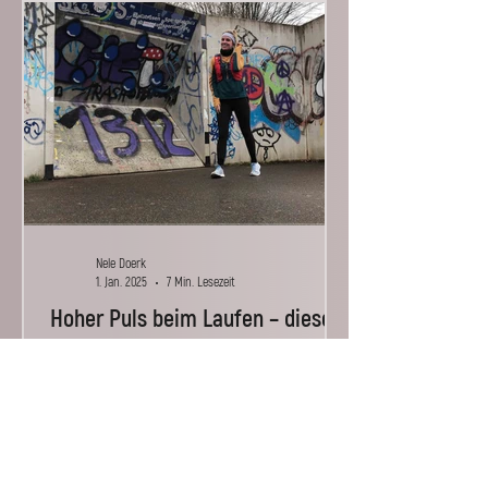
Nele Doerk
1. Jan. 2025
7 Min. Lesezeit
Hoher Puls beim Laufen – diese 3
Ursachen können dahinter
stecken
Ein hoher Puls beim Laufen kann verschiedene
Ursachen haben. Welche Ursachen bei mir
meistens dahinter stecken