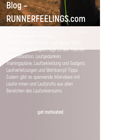
Blog –
RUNNERFEELINGS.com
Willkommen auf dem Blog
RUNNERFEELINGS.com – auf dieser Seite
findest du alle Blogbeiträge zu den Themen
Laufmotivation, Laufgedanken,
Trainingspläne, Laufbekleidung und Gadgets,
Laufverletzungen und Wettkampf-Tipps.
Zudem gibt es spannende Interviews mit
Läufer:innen und Laufprofis aus allen
Bereichen des Laufuniversums.
get motivated