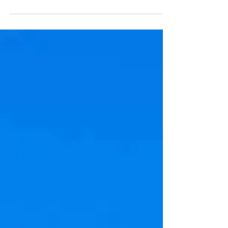
Wie laufe ich 10 Kilometer in unter 60 Minuten? Ich habe zwei
Trainingspläne für euch, für Lauf-Anfänger:innen und Fortgeschrittene