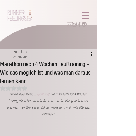
Nele Doerk
27. Nov. 2020
Marathon nach 4 Wochen Lauftraining –
Wie das möglich ist und was man daraus
lernen kann
Mit NaN von 5 Sternen bewertet.
runningnele meets ... 
@pali.jpg
! Wie man nach nur 4 Wochen 
Training einen Marathon laufen kann, ob das eine gute Idee war 
und was man über seinen Körper neues lernt – ein mitreißendes 
Interview! 