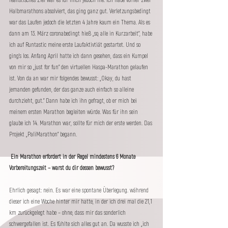
realistisches Ziel war es für mich jedoch nie. Ich habe vorher zwei 
Halbmarathons absolviert, das ging ganz gut. Verletzungsbedingt 
war das Laufen jedoch die letzten 4 Jahre kaum ein Thema. Als es 
dann am 13. März coronabedingt hieß „so, alle in Kurzarbeit“, habe 
ich auf Runtastic meine erste Laufaktivtiät gestartet. Und so 
ging’s los. Anfang April hatte ich dann gesehen, dass ein Kumpel 
von mir so „just for fun“ den virtuellen Haspa-Marathon gelaufen 
ist. Von da an war mir folgendes bewusst: „Okay, du hast 
jemanden gefunden, der das ganze auch einfach so alleine 
durchzieht, gut.“ Dann habe ich ihn gefragt, ob er mich bei 
meinem ersten Marathon begleiten würde. Was für ihn sein 
glaube ich 14. Marathon war, sollte für mich der erste werden. Das 
Projekt „PaliMarathon“ begann.
 Ein Marathon erfordert in der Regel mindestens 6 Monate 
Vorbereitungszeit – warst du dir dessen bewusst?
Ehrlich gesagt: nein. Es war eine spontane Überlegung. während 
dieser ich eine Woche hinter mir hatte, in der ich drei mal die 21,1 
km zurückgelegt habe – ohne, dass mir das sonderlich 
schwergefallen ist. Es fühlte sich alles gut an. Da wusste ich „ich 