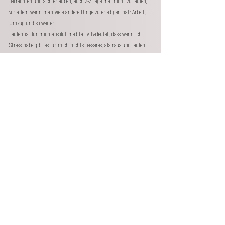
betrachten und sich erlauben, auch 2-3 Tage mal nicht zu laufen, 
vor allem wenn man viele andere Dinge zu erledigen hat: Arbeit, 
Umzug und so weiter.
Laufen ist für mich absolut meditativ. Bedeutet, dass wenn ich 
Stress habe gibt es für mich nichts besseres, als raus und laufen 
zu gehen.
Auf Instagram habe ich nie das Gefühl, dass du mal unmotiviert 
bist – gibt es solche Tage auch?
Das liegt wahrscheinlich einfach an meinem Naturell, haha. 
Wenn man mich fragt, ob ich laufen gehen möchte, dann 
bekommt man eigentlich immer ein „hell yes!“. Aber es gibt auch 
andere Tage.
Vor einem Monat hatte ich eine etwas andere Lauferfahrung. Ich 
hatte so richtig Bock auf eine große Runde und musste 
zwischendurch feststellen, dass mein Körper nicht will. Ich legte 
eine kurze Ruhepause ein und dachte anschließend, dass ich 
weiterlaufen kann. Keine Chance. Am Ende des Tages musste ich 8 
Kilometer nach hause spazieren. Das war extrem uncool und hat 
mich natürlich gefrustet. Von außen kam jedoch eine Menge 