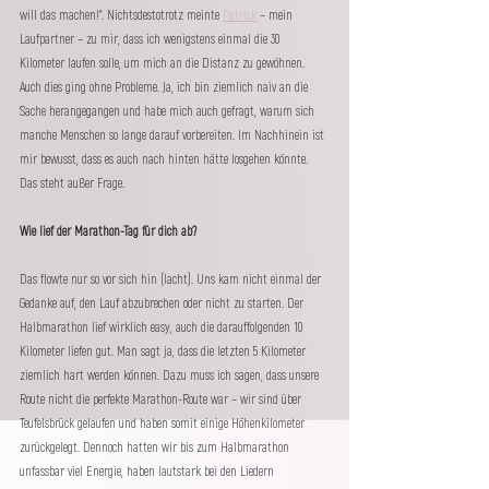
will das machen!“. Nichtsdestotrotz meinte 
Patrick
 – mein 
Laufpartner – zu mir, dass ich wenigstens einmal die 30 
Kilometer laufen solle, um mich an die Distanz zu gewöhnen. 
Auch dies ging ohne Probleme. Ja, ich bin ziemlich naiv an die 
Sache herangegangen und habe mich auch gefragt, warum sich 
manche Menschen so lange darauf vorbereiten. Im Nachhinein ist 
mir bewusst, dass es auch nach hinten hätte losgehen könnte. 
Das steht außer Frage.
Wie lief der Marathon-Tag für dich ab?
Das flowte nur so vor sich hin (lacht). Uns kam nicht einmal der 
Gedanke auf, den Lauf abzubrechen oder nicht zu starten. Der 
Halbmarathon lief wirklich easy, auch die darauffolgenden 10 
Kilometer liefen gut. Man sagt ja, dass die letzten 5 Kilometer 
ziemlich hart werden können. Dazu muss ich sagen, dass unsere 
Route nicht die perfekte Marathon-Route war – wir sind über 
Teufelsbrück gelaufen und haben somit einige Höhenkilometer 
zurückgelegt. Dennoch hatten wir bis zum Halbmarathon 
unfassbar viel Energie, haben lautstark bei den Liedern 