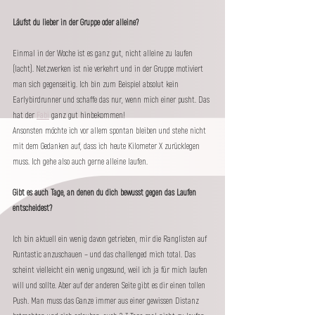
Läufst du lieber in der Gruppe oder alleine?
Einmal in der Woche ist es ganz gut, nicht alleine zu laufen 
(lacht). Netzwerken ist nie verkehrt und in der Gruppe motiviert 
man sich gegenseitig. Ich bin zum Beispiel absolut kein 
Earlybirdrunner und schaffe das nur, wenn mich einer pusht. Das 
hat der 
Fabi
 ganz gut hinbekommen! 
Ansonsten möchte ich vor allem spontan bleiben und stehe nicht 
mit dem Gedanken auf, dass ich heute Kilometer X zurücklegen 
muss. Ich gehe also auch gerne alleine laufen. 
Gibt es auch Tage, an denen du dich bewusst gegen das Laufen 
entscheidest?
Ich bin aktuell ein wenig davon getrieben, mir die Ranglisten auf 
Runtastic anzuschauen – und das challenged mich total. Das 
scheint vielleicht ein wenig ungesund, weil ich ja für mich laufen 
will und sollte. Aber auf der anderen Seite gibt es dir einen tollen 
Push. Man muss das Ganze immer aus einer gewissen Distanz 