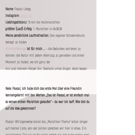
Name
: Pascal Lieleg
Instagram
: 
@pali.jpg
Lieblingsdistanz
: 15 km bis Halbmarathon
größter (Lauf)-Erfolg
: 1. Marathon in 04:06:39
Meine persönliche Laufmotivation:
 Den eigenen Schweinehund 
besiegt zu haben
#runnerfeelings
 ist für mich … 
– die Gedanken sortieren zu 
können. die Natur mit jedem Atemzug zu genießen und einen 
Moment zu haben, wo ich ganz bei 	
mir und meinem Körper bin. Deshalb: umso länger, desto besser.
Nele: Pascal, ich habe dich das erste Mal über eine Freundin 
kennengelernt mit den Worten „Das ist Pascal, er ist einfach mal 
so seinen ersten Marathon gelaufen“ – da war ich baff. Wie bist du 
auf die Idee gekommen?
Pascal: Witzigerweise stand das „Marathon-Thema“ schon länger 
auf meiner Liste, von vier Jahren sprechen wir hier in etwa. Ein 