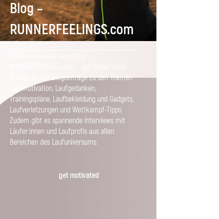
Blog –
RUNNERFEELINGS.com
Willkommen auf dem Blog
RUNNERFEELINGS.com – auf dieser Seite
findest du alle Blogbeiträge zu den Themen
Laufmotivation, Laufgedanken,
Trainingspläne, Laufbekleidung und Gadgets,
Laufverletzungen und Wettkampf-Tipps.
Zudem gibt es spannende Interviews mit
Läufer:innen und Laufprofis aus allen
Bereichen des Laufuniversums.
get motivated