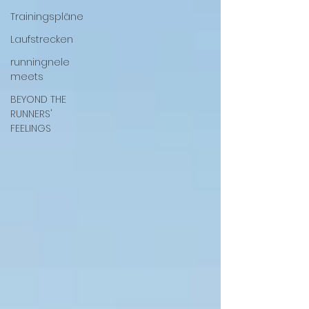
Trainingspläne
Laufstrecken
runningnele
meets
BEYOND THE
RUNNERS'
FEELINGS