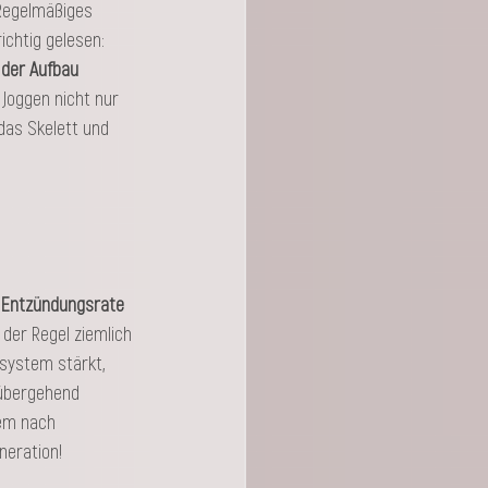
 Regelmäßiges 
 richtig gelesen: 
 der Aufbau 
 Joggen nicht nur 
das Skelett und 
e Entzündungsrate 
der Regel ziemlich 
system stärkt, 
übergehend 
dem nach 
neration!