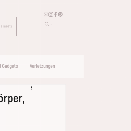
le meets
d Gadgets
Verletzungen
örper,