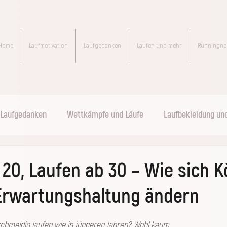
Home
Laufmotivation
Laufgedanken
Laufen und mehr
Runningne
Laufgedanken
Wettkämpfe und Läufe
Laufbekleidung un
runningnele meets
BEYOND THE RUNNERS' FEELINGS
 20, Laufen ab 30 – Wie sich K
Erwartungshaltung ändern
ternen bewertet.
schmeidig laufen wie in jüngeren Jahren? Wohl kaum. 