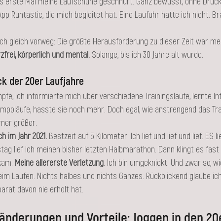
as erste Mal meine Laufschuhe geschnürt. Ganz bewusst, ohne Druck u
p Runtastic, die mich begleitet hat. Eine Laufuhr hatte ich nicht. B
h gleich vorweg: Die größte Herausforderung zu dieser Zeit war mei
frei, körperlich und mental.
 Solange, bis ich 30 Jahre alt wurde. 
ck der 20er Laufjahre
fe, ich informierte mich über verschiedene Trainingsläufe, lernte Int
empoläufe, hasste sie noch mehr. Doch egal, wie anstrengend das Tra
mer größer. 
 im Jahr 2021. 
Bestzeit auf 5 Kilometer. Ich lief und lief und lief. ES 
ag lief ich meinen bisher letzten Halbmarathon. Dann klingt es fast
kam. 
Meine allererste Verletzung
. Ich bin umgeknickt. Und zwar so, wi
eim Laufen. Nichts halbes und nichts Ganzes. Rückblickend glaube ich
at davon nie erholt hat. 
änderungen und Vorteile: Joggen in den 20