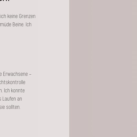
lich keine Grenzen 
 müde Beine. Ich 
ge Erwachsene – 
htskontrolle 
​. Ich konnte 
s Laufen an 
ie sollten.