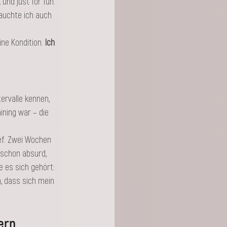
nd just for fun. 
rauchte ich auch 
ne Kondition.
 Ich 
ervalle kennen, 
ining war – die 
lief. Zwei Wochen 
 schon absurd, 
e es sich gehört: 
, dass sich mein 
ern