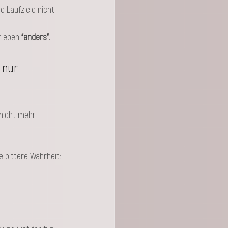
 Laufziele nicht 
t eben
 “anders”. 
 nur 
 nicht mehr 
 bittere Wahrheit: 