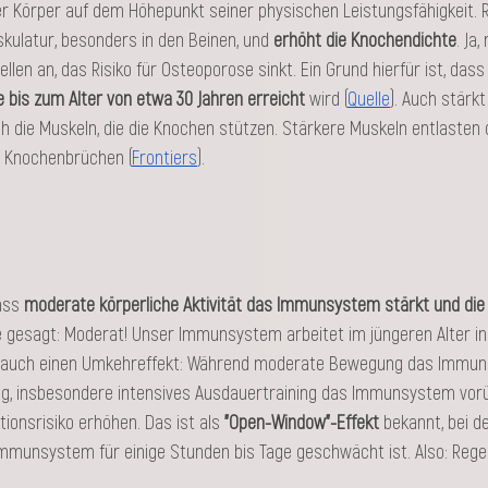
der Körper auf dem Höhepunkt seiner physischen Leistungsfähigkeit.
kulatur, besonders in den Beinen, und 
erhöht die Knochendichte
. Ja,
llen an, das Risiko für Osteoporose sinkt. Ein Grund hierfür ist, dass
bis zum Alter von etwa 30 Jahren erreicht 
wird (
Quelle
). Auch stärkt
h die Muskeln, die die Knochen stützen. Stärkere Muskeln entlasten 
n Knochenbrüchen​ (
Frontiers
)​.
ass
 moderate körperliche Aktivität das Immunsystem stärkt und di
e gesagt: Moderat! Unser Immunsystem arbeitet im jüngeren Alter in 
er auch einen Umkehreffekt: Während moderate Bewegung das Immun
ng, insbesondere intensives Ausdauertraining das Immunsystem vor
ionsrisiko erhöhen. Das ist als 
"Open-Window"-Effekt
 bekannt, bei 
Immunsystem für einige Stunden bis Tage geschwächt ist​. Also: Rege