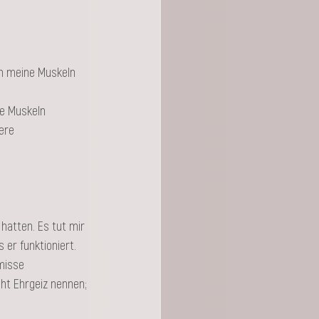
ch meine Muskeln 
e Muskeln 
ere 
hatten. Es tut mir 
er funktioniert. 
misse 
ht Ehrgeiz nennen; 