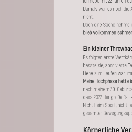
Ich habe mit 22 Jahren d
Damals war es noch die Ap
nicht.
Doch eine Sache nehme ic
blieb vollkommen schmerz
Ein kleiner Throwba
Es folgten erste Wettkämp
hasste sie, absolvierte T
Liebe zum Laufen war im
Meine Hochphase hatte ich
nach meinem 30. Geburtst
dass 2022 der große Fall 
Nicht beim Sport, nicht b
gesamter Bewegungsappar
Körperliche Ver