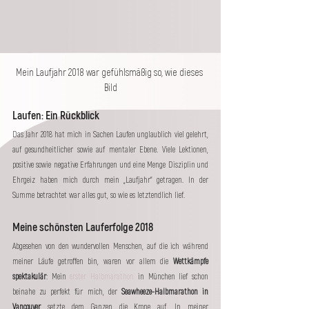
Mein Laufjahr 2018 war gefühlsmäßig so, wie dieses 
Bild
Laufen: Ein Rückblick
Das Jahr 2018 hat mich in Sachen Laufen unglaublich viel gelehrt, 
auf gesundheitlicher sowie auf mentaler Ebene. Viele Lektionen, 
positive sowie negative Erfahrungen und eine Menge Disziplin und 
Ehrgeiz haben mich durch mein „Laufjahr“ getragen. In der 
Summe betrachtet war alles gut, so wie es letztendlich lief.
Meine schönsten Lauferfolge 2018
Abgesehen von den wundervollen Menschen, auf die ich während 
meiner Läufe getroffen bin, waren vor allem die 
Wettkämpfe 
spektakulär
: Mein 
erster Halbmarathon
 in München lief schon 
beinahe zu perfekt für mich, der 
Seawheeze-Halbmarathon in 
Vancouver
 setzte dem Ganzen die Krone auf. In meiner 