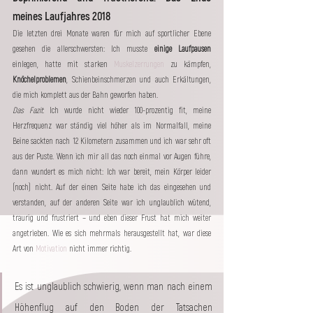
meines Laufjahres 2018
Die letzten drei Monate waren für mich auf sportlicher Ebene 
gesehen die allerschwersten: Ich musste 
einige Laufpausen
einlegen, hatte mit starken 
Muskelzerrungen
 zu kämpfen, 
Knöchelproblemen
, Schienbeinschmerzen und auch Erkältungen, 
die mich komplett aus der Bahn geworfen haben. 
Das Fazit
: Ich wurde nicht wieder 100-prozentig fit, meine 
Herzfrequenz war ständig viel höher als im Normalfall, meine 
Beine sackten nach 12 Kilometern zusammen und ich war sehr oft 
aus der Puste. Wenn ich mir all das noch einmal vor Augen führe, 
dann wundert es mich nicht: Ich war bereit, mein Körper leider 
(noch) nicht. Auf der einen Seite habe ich das eingesehen und 
verstanden, auf der anderen Seite war ich unglaublich wütend, 
traurig und frustriert – und eben dieser Frust hat mich weiter 
angetrieben. Wie es sich mehrmals herausgestellt hat, war diese 
Art von 
Motivation
 nicht immer richtig.
Es ist unglaublich schwierig, wenn man nach einem 
Höhenflug auf den Boden der Tatsachen 