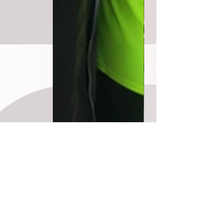
Resumé
In dieser Zeit habe ich viel an mir gezweifelt, meine körperliche 
Leistung in Frage gestellt und die ein oder andere Träne vergossen. 
Aber ich habe aus dieser Zeit ebenso gelernt, wie sehr andere Dinge 
im Leben die sportliche Leistung beeinflussen: 
Stress
, die 