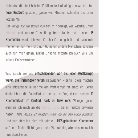
Heimatstadt bin ich beim 10-Kilometerlauf völlig unerwartet eine 
neue Bestzeit
 gelaufen, ganze vier Minuten schneller als beim 
letzten Mal. 
Der 
Wings for live World Run 
hat mir gezeigt, wie wichtig unser 
Mindset
 und unsere Einstellung beim Laufen ist – nach 
16 
Kilometern
 wurde ich vom Catcher-Car eingeholt und habe mit 
meiner Teilnahme nicht nur Gutes für andere Menschen, sondern 
auch für mich getan. Dieses Erlebnis möchte ich auch 2019 um 
keinen Preis vermissen!
Was jedoch weitaus 
entscheidender war als jeder Wettkampf, 
waren die Trainingseinheiten
 dazwischen – denn  diese machen 
eine erfolgreiche Teilnahme am Wettkampf rst emöglich. Gerne 
denke ich an die Dauerläufe an der Isar zurück, oder an meinen
 10 
Kilometerlauf im Central Park in New York.
 Weniger gerne 
erinnere ich mich an die 
Intervallläufe
, die mir jedoch bewiesen 
haben: "
Nele, ALLES ist möglich, wenn du dir den Popo aufreißt.
" 
Und nun sitze ich hier, mit (aktuell) 
1.505 gelaufenen Kilometern
auf dem Tacho. Nicht ganz mein Wunschziel, aber das muss ich 
nun akzeptieren. 