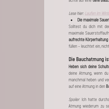
achte auf eine
 tiefe Ba
Lese hier: 
Laufen im Winte
Die maximale Sauer
Solltest du dich mit d
maximale Sauerstoffaufn
aufrechte Körperhaltung
füllen – leuchtet ein, nic
Die Bauchatmung ist
Heben sich deine Schul
deine Atmung, wenn du l
manchmal heben und verk
auf eine Atmung in den 
B
Spoiler
: Ich hatte durc
Atmung wiederum zu seh