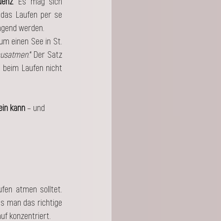
uenz
. Es mag sich 
das Laufen per se 
engend werden. 
m einen See in St. 
ausatmen
.“ Der Satz 
 beim Laufen nicht 
in kann 
– und 
fen atmen solltet. 
s man das richtige 
auf konzentriert.