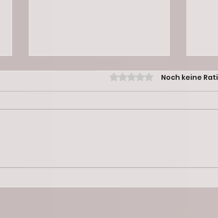
Mit 0 von 5 Sternen bewertet.
Noch keine Rat
Schneller auf 5 Kilometer – Dein
Lange
Trainingsplan für Intervalltraining
und w
fürs laufen wie ein Profi