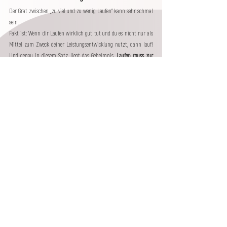
Der Grat zwischen „zu viel und zu wenig Laufen“ kann sehr schmal 
sein. 
Fakt ist: Wenn dir Laufen wirklich gut tut und du es nicht nur als 
Mittel zum Zweck deiner Leistungsentwicklung nutzt, dann lauf! 
Und genau in diesem Satz liegt das Geheimnis: 
Laufen muss zur 
Erholung genutzt werden
, damit es die Genesung unterstützen 
kann. Ein 
unterbewusster 
Leistungsdruck
ist hier absolut fehl am 
Platz. Laufen bringt vor allem in schwierigen Zeiten 
Stabilität ins 
Leben
, die man manchmal vergebens sucht. Diese Stabilität gibt 
uns ein Gefühl der Sicherheit, die wiederum 
Balsam für die Seele
ist.
Ich kann euch an dieser Stelle keine Formel an die Hand geben, 
wann Laufen gut tut und wann es sich eher negativ auf das 
Wohlbefinden auswirkt. Das müsst ihr mit jedem Lauf für euch 
selbst herausfinden. Die Tipps sollen jedoch ein Wegweiser sein 
und wenn ihr sie richtig anwendet, dann tut ihr euer Seele etwas 
Gutes.
Laufgedanken