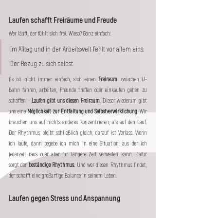
Laufen schafft Freiräume und Freude
Wer läuft, der fühlt sich frei. Wieso? Ganz einfach: 
Im Alltag und in der Arbeitswelt fehlt vor allem eins: 
Der Bezug zu sich selbst. 
Es ist nicht immer einfach, sich einen 
Freiraum
 zwischen U-
Bahn fahren, arbeiten, Freunde treffen oder einkaufen gehen zu 
schaffen – 
Laufen gibt uns diesen Freiraum
. Dieser wiederum gibt 
uns eine 
Möglichkeit zur Entfaltung und Selbstverwirklichung
. Wir 
brauchen uns auf nichts anderes konzentrieren, als auf den Lauf. 
Der Rhythmus bleibt schließlich gleich, darauf ist Verlass. Wenn 
ich laufe, dann begebe ich mich in eine Situation, aus der ich 
jederzeit raus oder aber für längere Zeit verweilen kann. Dafür 
sorgt der 
beständige Rhythmus.
 Und wer diesen Rhythmus findet, 
der schafft eine großartige Balance in seinem Leben.
Laufen gegen Stress und Anspannung