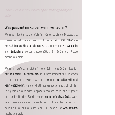
Laufen – wie man mit Enttäuschung und Niederlagen umgehen 
sollte
Was passiert im Körper, wenn wir laufen?
Wenn wir laufen, spielen sich im Körper so einige Prozesse ab: 
Unsere Muskeln werden beansprucht, unser 
Puls wird höher
, die 
Herzschläge pro Minute nehmen zu
. Glückshormone wie 
Serotonin
und 
Endorphine
 werden ausgeschüttet. Ein Gefühl der Freude 
macht sich breit.
Wenn ich laufe, dann gibt mir jeder Schritt das Gefühl, dass ich 
mit mir selbst im reinen bin
. In diesem Moment tue ich etwas 
nur für mich und zwar so, wie ich es möchte. 
Ich selbst will und 
kann entscheiden
, wie der Rhythmus gerade sein soll, ob ich den 
Lauf genießen oder mich auspowern möchte. Jeder Schritt gehört 
mir. Und mit jedem Schritt mehr,
 tue ich mir etwas Gutes
. Auch 
wenn gerade nichts im Leben laufen möchte – das Laufen hält 
mich bis zum Schluss in der Bahn. Ein Lächeln und 
Wohlbefinden
macht sich breit.