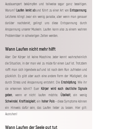
Ausdauersport bekämpfen und teilweise sogar ganz beseitigen. 
Warum? 
Laufen lenkt ab
 und führt zu einer Art von 
Entspannung
. 
Letzteres klingt zwar ein wenig paradox, aber wenn man genauer 
darüber nachdenkt, gelingt uns diese Entspannung durch 
Anspannung unserer Muskeln. Laufen kann also zu einem wahren 
Problemlöser in schwierigen Zeiten werden.
Wann Laufen nicht mehr hilft
Aber: Der Körper ist keine Maschine. Jeder kennt wahrscheinlich 
die Situation, in der man viel zu müde für einen Lauf ist. Trotzdem 
rafft man sich irgendwie auf und ist nach dem Run zufrieden und 
glücklich. Es gibt aber auch eine andere Form der Müdigkeit, die 
durch Stress und Anspannung entsteht: Die 
Erschöpfung
. Wie ihr 
sie erkennen könnt? Euer 
Körper wird euch deutliche Signale 
geben
, wenn er nicht laufen möchte. 
Übelkeit
, ein wenig 
Schwindel
, 
Kraftlosigkeit
, ein 
hoher Puls
 – diese Symptome können 
ein Hinweis dafür sein, das Laufen lieber zu lassen. Hier gilt: 
Ausruhen!
Wann Laufen der Seele gut tut