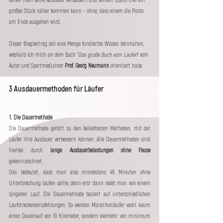
denen man seine Ausdauer verbessern und seinem (Lauf)-Ziel ein 
großes Stück näher kommen kann – ohne, dass einem die Puste 
am Ende ausgehen wird.
Dieser Blogbeitrag soll eine Menge fundiertes Wissen beinhalten, 
weshalb ich mich an dem Buch "
Das große Buch vom Laufen
" vom 
Autor und Sportmediziner 
Prof. Georg Neumann
 orientiert habe. 
3 Ausdauermethoden für Läufer
1. Die Dauermethode
Die Dauermethode gehört zu den beliebtesten Methoden, mit der 
Läufer ihre Ausdauer verbessern können. Alle Dauermethoden sind 
hierbei durch 
lange Ausdauerbelastungen ohne Pause
gekennzeichnet. 
Das bedeutet, dass man also mindestens 45 Minuten ohne 
Unterbrechung laufen sollte, denn erst dann redet man von einem 
längeren Lauf. Die Dauermethode basiert auf unterschiedlichen 
Laufstreckenempfehlungen. So werden Marathonläufer wohl kaum 
einen Dauerlauf von 10 Kilometer, sondern vielmehr von minimum 