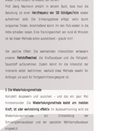
wieder: Eine Pulsuhr ist absolut von Vorteil! 
Prof. Georg Neumann erklärt in seinem Buch, dass man die 
Belastung ab einer 
Herzfrequenz von 120 Schlägen/min
 wieder 
aufnehmen solle. Die Erholungsphase erfolgt aktiv durch 
langsames Traben. Anschließend könnt ihr den Puls wieder in die 
Höhe schießen lassen. Eine Trainingseinheit von rund 45 Minuten 
ist bei dieser Methode schon ausreichend – glaubt mir!
Der positive Effekt: Die wechselnden Intensitäten verbessern 
unseren 
Feststoffwechsel
, die Kraftausdauer und die Fähigkeit, 
Sauerstoff aufzunehmen. Zudem könnt ihr die Intensität der 
Intervalle selbst bestimmen, weshalb diese Methode sowohl für 
Anfänger, als auch für Fortgeschrittene geeignet ist. 
3. Die Wiederholungsmethode
Komplett Auspowern und ausruhen – und das ein paar Mal 
hintereinander. Die 
Wiederholungsmethode kostet am meisten 
Kraft, ist aber wahnsinnig effektiv
. Im Ausdauertraining wird die 
Wiederholungsmethode zur Entwicklung der 
Schnelligkeitsausdauer und der speziellen Wettkampfausdauer 
eingesetzt. 