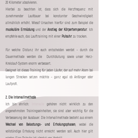
20 Kilometer absolvieren.
Hierbei zu beachten ist, dass sich die Herzfrequenz mit 
zunehmender Laufdauer bei konstanter Geschwindigkeit 
allmählich erhöht. Wieso? Ursachen hierfür sind zum Beispiel die 
muskuläre Ermüdung
 und der 
Anstieg der Körpertemperatur
. Ich 
empfehle euch, das Lauftraining mit einer 
Pulsuhr
 zu tracken.
Für welche Distanz ihr euch entscheiden werdet – durch die 
Dauermethode werden die  Durchblutung sowie unser Herz-
Kreislauf-System enorm verbessert. 
Geeignet ist dieses Training für jeden Läufer, der auf mehr Atem bei 
langen Strecken setzen möchte – ganz egal ob Anfänger oder 
Laufprofi.
2. Die Intervallmethode
Ich bin ehrlich: 
Intervalle
 gehören nicht wirklich zu den 
angenehmsten Trainingseinheiten, sie sind aber wichtig für die 
Verbesserung der Ausdauer. Die Intervallmethode besteht aus einem 
Wechsel von Belastungs- und Erholungsphasen
, wobei die 
vollständige Erholung nicht erreicht werden soll. Auch hier gilt 