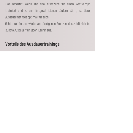
Das bedeutet: Wenn ihr also zusätzlich für einen Wettkampf 
trainiert und zu den fortgeschrittenen Läufern zählt, ist diese 
Ausdauermethode optimal für euch. 
Geht also hin und wieder an die eigenen Grenzen, das zahlt sich in 
puncto Ausdauer für jeden Läufer aus. 
Vorteile des Ausdauertrainings
Alle drei Methoden haben eines gemeinsam: Sie sind unglaublich 
gut für das 
Herz-Kreislauf-System
 und beugen Krankheiten vor. 
Ausdauertraining trainiert unseren wichtigsten Muskel: Das Herz. 
Auf längere Sicht gesehen führt dieses Herztraining zu mehr 
Vitalität und einem besseren Immunsystem – und das wollen wir 
doch alle, nicht wahr? Also, Laufschuhe an und los! 
Trainingspläne