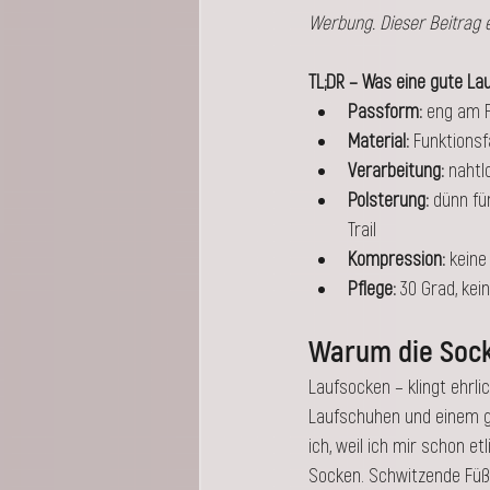
Werbung. Dieser Beitrag e
TL;DR – Was eine gute L
Passform:
 eng am Fu
Material:
 Funktionsf
Verarbeitung:
 nahtl
Polsterung:
 dünn fü
Trail
Kompression:
 keine
Pflege:
 30 Grad, kei
Warum die Socke
Laufsocken – klingt ehrli
Laufschuhen und einem g
ich, weil ich mir schon e
Socken. Schwitzende Füße