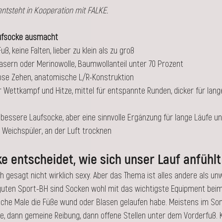
ntsteht in Kooperation mit FALKE.
aufsocke ausmacht
ß, keine Falten, lieber zu klein als zu groß
asern oder Merinowolle, Baumwollanteil unter 70 Prozent
ose Zehen, anatomische L/R-Konstruktion
r Wettkampf und Hitze, mittel für entspannte Runden, dicker für lang
 bessere Laufsocke, aber eine sinnvolle Ergänzung für lange Läufe u
n Weichspüler, an der Luft trocknen
 entscheidet, wie sich unser Lauf anfühlt
ch gesagt nicht wirklich sexy. Aber das Thema ist alles andere als un
uten Sport-BH sind Socken wohl mit das wichtigste Equipment beim
tliche Male die Füße wund oder Blasen gelaufen habe. Meistens im So
, dann gemeine Reibung, dann offene Stellen unter dem Vorderfuß. K