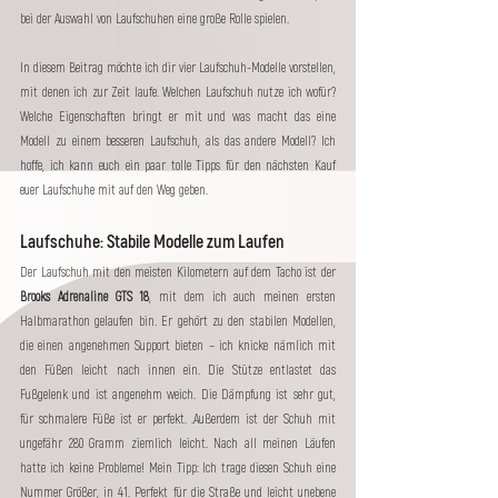
bei der Auswahl von Laufschuhen eine große Rolle spielen.
In diesem Beitrag möchte ich dir vier Laufschuh-Modelle vorstellen, 
mit denen ich zur Zeit laufe. Welchen Laufschuh nutze ich wofür? 
Welche Eigenschaften bringt er mit und was macht das eine 
Modell zu einem besseren Laufschuh, als das andere Modell? Ich 
hoffe, ich kann euch ein paar tolle Tipps für den nächsten Kauf 
euer Laufschuhe mit auf den Weg geben.
Laufschuhe: Stabile Modelle zum Laufen
Der Laufschuh mit den meisten Kilometern auf dem Tacho ist der 
Brooks Adrenaline GTS 18
, mit dem ich auch meinen ersten 
Halbmarathon gelaufen bin. Er gehört zu den stabilen Modellen, 
die einen angenehmen Support bieten – ich knicke nämlich mit 
den Füßen leicht nach innen ein. Die Stütze entlastet das 
Fußgelenk und ist angenehm weich. Die Dämpfung ist sehr gut, 
für schmalere Füße ist er perfekt. .Außerdem ist der Schuh mit 
ungefähr 280 Gramm ziemlich leicht. Nach all meinen Läufen 
hatte ich keine Probleme! Mein Tipp: Ich trage diesen Schuh eine 
Nummer Größer, in 41. Perfekt für die Straße und leicht unebene 