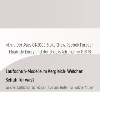
v.l.n.r.: Der Asics GT-2000 6 Lite Show, Reebok Forever 
Floatride Enery und der Brooks Adrenaline GTS 18
Laufschuh-Modelle im Vergleich: Welcher 
Schuh für was?
Welcher Laufschuh eignet sich nun am besten für welche Art von 
Laufaktivität? In meinem Fall laufe ich zurzeit am liebsten mit 
dem 
Asics Metaride
 – das Laufgefühl ist einfach ein ganz anderes. 
Allerdings sammelt dieser Schuh deutliche Minuspunkte auf Wald- 
und Feldwegen – da komme ich so gar nicht vorwärts und der 
Energieaufwand nimmt eher zu.. Für die Straße hingegen ist er 
optimal!
Der
 Reebok Forever Floatride Energy
 ist eine super
 Option für 