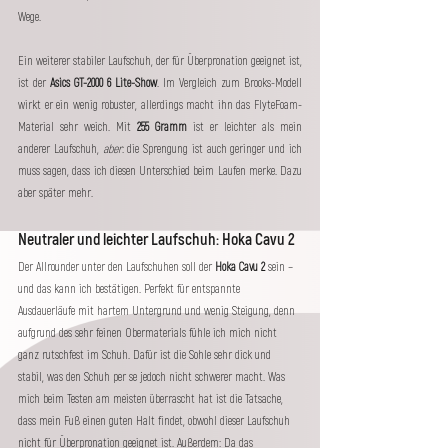
Wege.
Ein weiterer stabiler Laufschuh, der für Überpronation geeignet ist, 
ist der 
Asics GT-2000 6 Lite-Show
. Im Vergleich zum Brooks-Modell 
wirkt er ein wenig robuster, allerdings macht ihn das FlyteFoam-
Material sehr weich. Mit 
255 Gramm 
ist er leichter als mein 
anderer Laufschuh, 
aber
: die Sprengung ist auch geringer und ich 
muss sagen, dass ich diesen Unterschied beim Laufen merke. Dazu 
aber später mehr.
Neutraler und leichter Laufschuh: Hoka Cavu 2
Der Allrounder unter den Laufschuhen soll der 
Hoka Cavu 2
 sein – 
und das kann ich bestätigen. Perfekt für entspannte 
Ausdauerläufe mit hartem Untergrund und wenig Steigung, denn 
aufgrund des sehr feinen Obermaterials fühle ich mich nicht 
ganz rutschfest im Schuh. Dafür ist die Sohle sehr dick und 
stabil, was den Schuh per se jedoch nicht schwerer macht. Was 
mich beim Testen am meisten überrascht hat ist die Tatsache, 
dass mein Fuß einen guten Halt findet, obwohl dieser Laufschuh 
nicht für Überpronation geeignet ist. Außerdem: Da das 