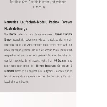
Der Hoka Cavu 2 ist ein leichter und weicher 
Laufschuh
Neutrales Laufschuh-Modell: Reebok Forever 
Floatride Energy
Von 
Reebok
 habe ich zum Testen den neuen 
Forever Floatride 
Energy
 zugeschickt bekommen. Hierbei handelt es sich um ein 
neutrales Modell und wäre demnach nicht meine erste Wahl für 
einen Laufschuh gewesen. Da er aber absolut tollen Laufkomfort 
versprechen soll und zudem sehr preiswert für einen Laufschuh ist, 
war ich neugierig. Er ist absolut leicht (nur
 190 Gramm
!) und 
dafür doch sehr stabil. Für 
kürzere Distanzen für bis zu 10 
Kilometer
 bietet er ein angenehmes Laufgefühl – danach wird es 
bei mir persönlich unangenehm. Auf dem Laufband ist er für mich 
jedoch eine gute Option. 