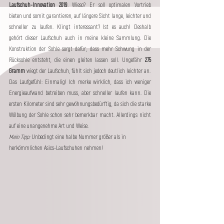
Laufschuh-Innovation 2019
. Wieso? Er soll optimalen Vortrieb 
bieten und somit garantieren, auf längere Sicht lange, leichter und 
schneller zu laufen. Klingt interessant? Ist es auch! Deshalb 
gehört dieser Laufschuh auch in meine kleine Sammlung. Die 
Konstruktion der Sohle sorgt dafür, dass mehr Schwung in der 
Rücksohle entsteht, die einen gleiten lassen soll. Ungefähr
 275 
Gramm
 wiegt der Laufschuh, fühlt sich jedoch deutlich leichter an. 
Das Laufgefühl: Einmalig! Ich merke wirklich, dass ich weniger 
Energieaufwand betreiben muss, aber schneller laufen kann. Die 
ersten Kilometer sind sehr gewöhnungsbedürftig, da sich die starke 
Wölbung der Sohle schon sehr bemerkbar macht. Allerdings nicht 
auf eine unangenehme Art und Weise. 
Mein Tipp: 
Unbedingt eine halbe Nummer größer als in 
herkömmlichen Asics-Laufschuhen nehmen!